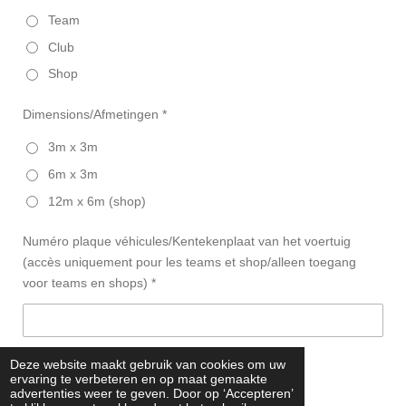
Team
Club
Shop
Dimensions/Afmetingen *
3m x 3m
6m x 3m
12m x 6m (shop)
Numéro plaque véhicules/Kentekenplaat van het voertuig
(accès uniquement pour les teams et shop/alleen toegang
voor teams en shops) *
Deze website maakt gebruik van cookies om uw
Verzenden / Envoyer
ervaring te verbeteren en op maat gemaakte
advertenties weer te geven. Door op ‘Accepteren’