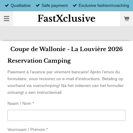
Qualitative
Safe payment
Exclusive fashion/coaching
Ga
direct
FastXclusive
naar
de
hoofdinhoud
Coupe de Wallonie - La Louvière 2026
Reservation Camping
Paiement à l'avance par virement bancaire! Après l'envoi du
formulaire, vous recevrez un e-mail d'instructions. Betaling op
voorhand via overschrijving! Na het indienen van het formulier
ontvangt u een instructiemail.
Naam / Nom *
Voornaam / Prénom *