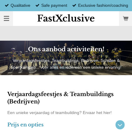
Qualitative
Safe payment
Exclusive fashion/coaching
Ga
direct
FastXclusive
naar
de
hoofdinhoud
Ons aanbod activiteiten!
Verjaardagsfeestjes, Teambuildings, Bedrijven, Scholen &
Sportkampen... voor alles en iedereen een unieke ervaring!
Verjaardagsfeestjes & Teambuildings
(Bedrijven)
Een unieke verjaardag of teambuilding? Ervaar het hier!
Prijs en opties